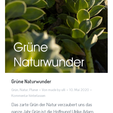
Grüne Naturwunder
Grün
,
Natur
,
Planer
Von
made by ulli
10. Mai 2020
Kommentar hinterlassen
Das zarte Grün der Natur verzaubert uns das
ganze Jahr Grün ist die Hoffnung! Ulrike Adam,