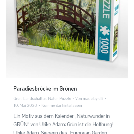
Paradiesbrücke im Grünen
Grün
,
Landschaften
,
Natur
,
Puzzle
Von
made by ulli
10. Mai 2020
Kommentar hinterlassen
Ein Motiv aus dem Kalender „Naturwunder in
GRÜN“ von Ulrike Adam: Grün ist die Hoffnung!
Ulrike Adam, Siegerin des „European Garden